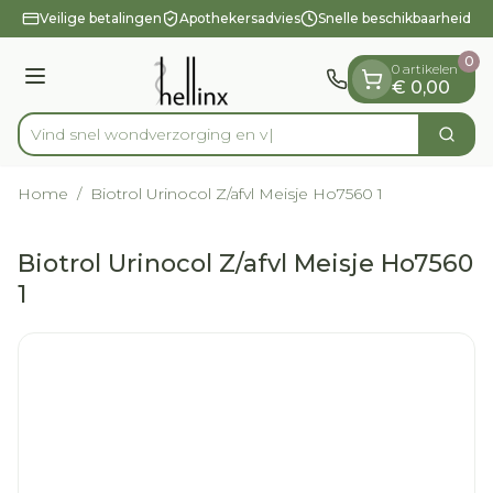
Dia 1 van 1
Ga naar de inhoud
Veilige betalingen
Apothekersadvies
Snelle beschikbaarheid
0
0 artikelen
Menu
€ 0,00
Vind snel wondverzorgi
Zoek
Product, merk, categorie...
Home
/
Biotrol Urinocol Z/afvl Meisje Ho7560 1
Biotrol Urinocol Z/afvl Meisje Ho7560
1