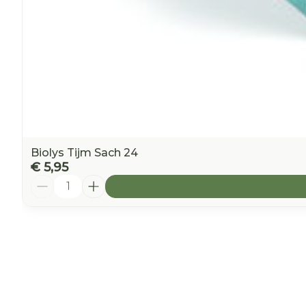
Biolys Tijm Sach 24
€ 5,95
Aantal