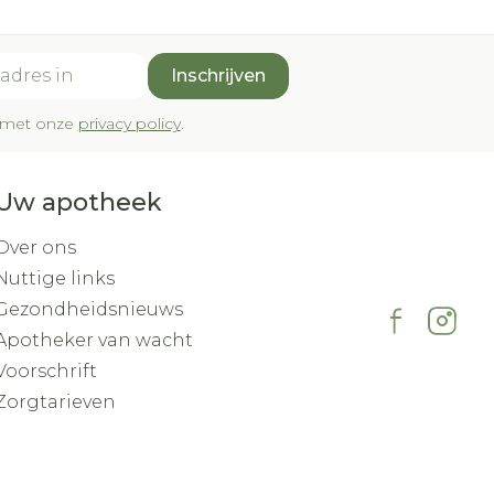
Inschrijven
rd met onze
privacy policy
.
Uw apotheek
Over ons
Nuttige links
Gezondheidsnieuws
Apotheker van wacht
Voorschrift
Zorgtarieven