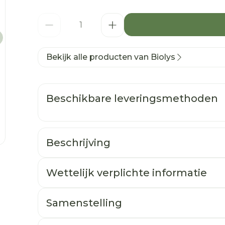
Aantal
Bekijk alle producten van Biolys
Beschikbare leveringsmethoden
Beschrijving
Geen kilootje te veel!
age
Groene thee
is een tonische plant die de
v
Wettelijk verplichte informatie
behouden
. De
citrusvruchten
(pompelmoes, 
zorgen voor de aromatische en verfrissen
Samenstelling
Groene thee