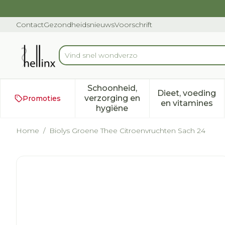
Ga naar de inhoud
Dia 1 van 1
Contact
Gezondheidsnieuws
Voorschrift
Ont
Product, merk, categorie...
Schoonheid,
Dieet, voeding
verzorging en
Promoties
Toon submenu voor Schoonh
Toon subm
en vitamines
hygiëne
Home
/
Biolys Groene Thee Citroenvruchten Sach 24
Biolys Groene Thee Citro