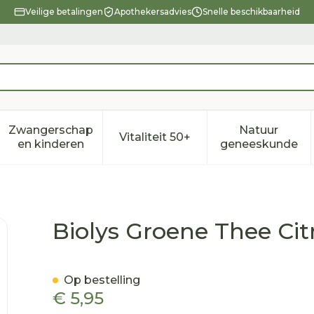
Veilige betalingen
Apothekersadvies
Snelle beschikbaarheid
Zwangerschap
Natuur
Vitaliteit 50+
eid, verzorging en hygiëne categorie
enu voor Dieet, voeding en vitamines categorie
Toon submenu voor Zwangerschap en kindere
Toon submenu voor Vitalitei
Toon sub
en kinderen
geneeskunde
envruchten Sach 24
Biolys Groene Thee Ci
Op bestelling
€ 5,95