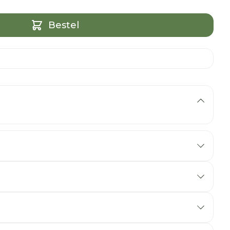
Bestel
etverbranding ondersteunt en helpt om de lijn te
sinaasappel en citroen) geven energie en
de smaak van deze kruidenthee.
Hibiscus
•