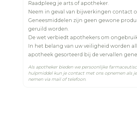
Het flesje ondersteboven houden en de v
Hydroxypropylcellulose – Titaandioxide
Raadpleeg je arts of apotheker.
Lengte
135 mm
De spuit loskoppelen en de suspensie la
Neem in geval van bijwerkingen contact op
De spuit met water schoonspoelen en het f
Geneesmiddelen zijn geen gewone produ
Sucrose – Hydroxypropylmethylcellulosefta
Diepte
70 mm
geruild worden.
Ricinusolie – Povidon – Fruit
In twee keren 41 ml gedistilleerd water t
De wet verbiedt apothekers om ongebrui
Goed schudden na elke toevoeging van w
Hoeveelheid
1
In het belang van uw veiligheid worden a
Verpakking
Zo bekomt men 80 ml suspensie
apotheek gesorteerd bij de vervallen gen
De gereconstitueerde suspensie niet in d
Actieve
Als apotheker bieden we persoonlijke farmaceutis
clarithromycine
Sucrose – Hydroxypropylmethylcellulosefta
Ingrediënten
hulpmiddel kun je contact met ons opnemen als je 
Ricinusolie – Povidon – Fruit
nemen via mail of telefoon.
Behoud
Kamertemperatuur (15°
Lactobionzuur – Natriumhydroxide