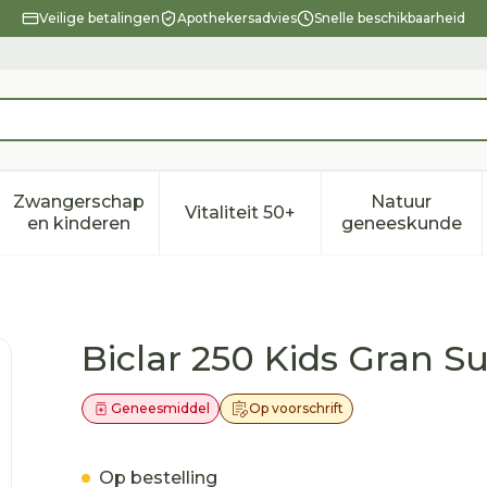
Veilige betalingen
Apothekersadvies
Snelle beschikbaarheid
Zwangerschap
Natuur
Vitaliteit 50+
eid, verzorging en hygiëne categorie
enu voor Dieet, voeding en vitamines categorie
Toon submenu voor Zwangerschap en kindere
Toon submenu voor Vitalitei
Toon sub
en kinderen
geneeskunde
sp 250mg/5ml
Biclar 250 Kids Gran 
Geneesmiddel
Op voorschrift
Op bestelling