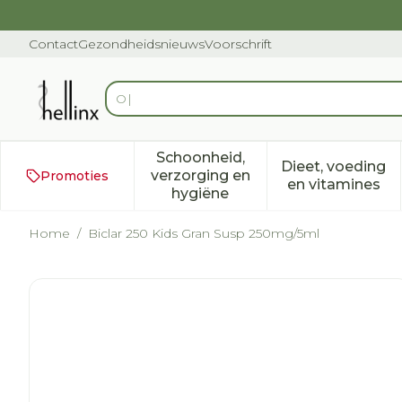
Ga naar de inhoud
Dia 1 van 1
Contact
Gezondheidsnieuws
Voorschrift
Ontdek vitam
Product, merk, categorie...
Schoonheid,
Dieet, voeding
verzorging en
Promoties
Toon submenu voor Schoonh
Toon subm
en vitamines
hygiëne
Home
/
Biclar 250 Kids Gran Susp 250mg/5ml
Biclar 250 Kids Gran Su