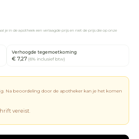
l je in de apotheek een verlaagde prijs en niet de prijs die op onze
Verhoogde tegemoetkoming
€ 7,27
(6% inclusief btw)
dig. Na beoordeling door de apotheker kan je het komen
rift vereist.