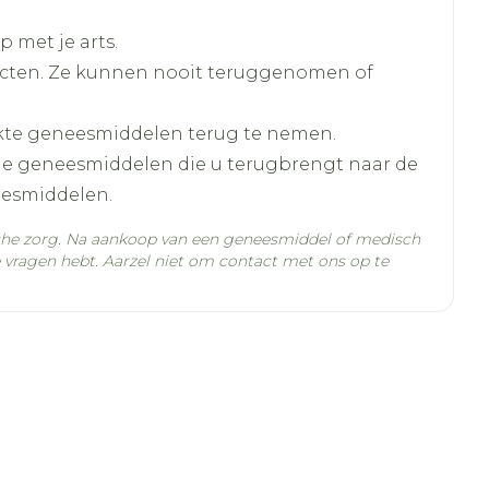
oorgeschreven dosis opzuigen
ngzaam in de mond van het kind spuiten
 met je arts.
lesje afsluiten
cten. Ze kunnen nooit teruggenomen of
laat – Carbopol 974 – Kaliumsorbaat –
oevoegen
kte geneesmiddelen terug te nemen.
ater
lle geneesmiddelen die u terugbrengt naar de
eesmiddelen.
e koelkast bewaren
che zorg. Na aankoop van een geneesmiddel of medisch
laat – Carbopol 974 – Kaliumsorbaat –
vragen hebt. Aarzel niet om contact met ons op te
C - 25°C)