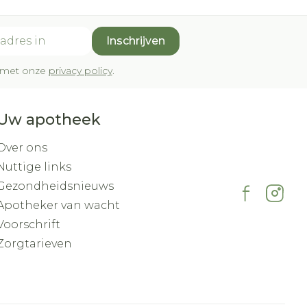
Inschrijven
rd met onze
privacy policy
.
Uw apotheek
Over ons
Nuttige links
Gezondheidsnieuws
Apotheker van wacht
Voorschrift
Zorgtarieven