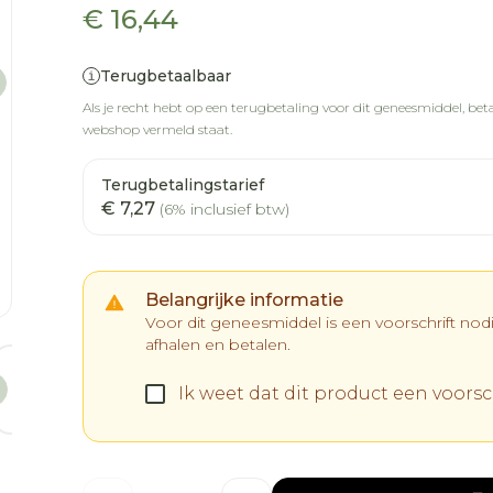
€ 16,44
Terugbetaalbaar
Als je recht hebt op een terugbetaling voor dit geneesmiddel, betaa
webshop vermeld staat.
Terugbetalingstarief
€ 7,27
(6% inclusief btw)
Belangrijke informatie
Voor dit geneesmiddel is een voorschrift no
afhalen en betalen.
age
larger image
View larger image
View larger image
Ik weet dat dit product een voorsch
Aantal