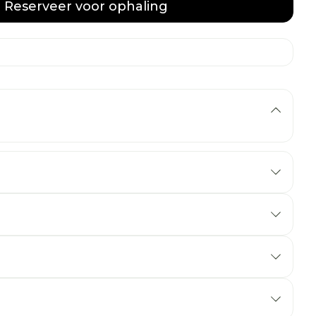
Reserveer
voor ophaling
mg bevat 500 mg clarithromycine.
at 250 mg clarithromycine.
granulaat voor orale suspensie bevat 125 mg