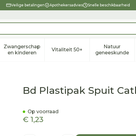
Veilige betalingen
Apothekersadvies
Snelle beschikbaarheid
Zwangerschap
Natuur
Vitaliteit 50+
eid, verzorging en hygiëne categorie
enu voor Dieet, voeding en vitamines categorie
Toon submenu voor Zwangerschap en kindere
Toon submenu voor Vitalitei
Toon sub
en kinderen
geneeskunde
ter Tip 50ml 1 300867
Bd Plastipak Spuit Cat
Op voorraad
€ 1,23