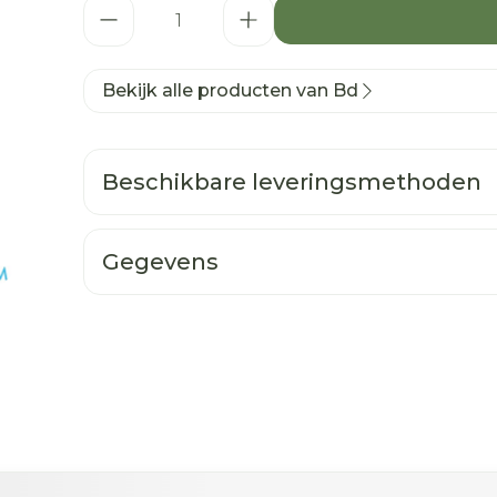
Aantal
Bekijk alle producten van Bd
Beschikbare leveringsmethoden
Gegevens
ogelijk met de tabtoets. Je kunt de carrousel oversla
n