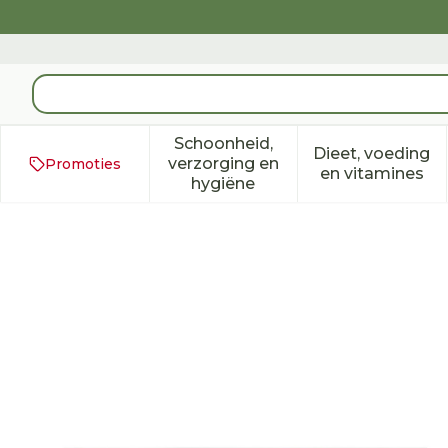
Ga naar de inhoud
Product, merk, categorie...
Schoonheid,
Dieet, voeding
verzorging en
Promoties
Toon submenu voor Schoonh
Toon subm
en vitamines
hygiëne
Bd Plastipak Spuit Cathe