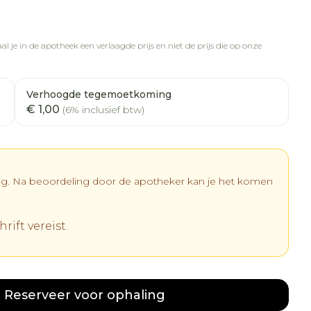
l je in de apotheek een verlaagde prijs en niet de prijs die op onze
Verhoogde tegemoetkoming
€ 1,00
(6% inclusief btw)
dig. Na beoordeling door de apotheker kan je het komen
rift vereist.
Reserveer
voor ophaling