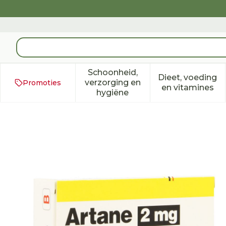
Ga naar de inhoud
Product, merk, categorie...
Schoonheid,
Dieet, voeding
verzorging en
Promoties
Toon submenu voor Schoonh
Toon subm
en vitamines
hygiëne
Artane 2mg Blister Comp