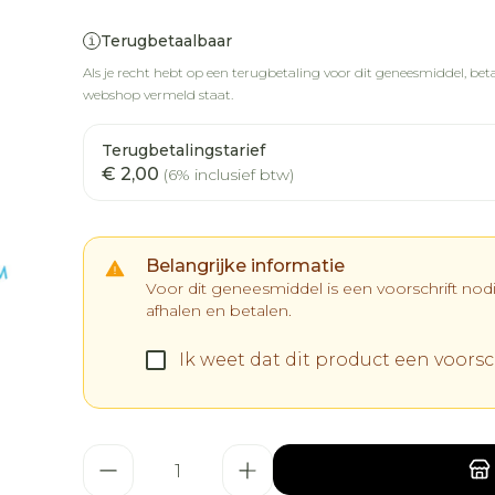
Terugbetaalbaar
Als je recht hebt op een terugbetaling voor dit geneesmiddel, betaa
webshop vermeld staat.
Terugbetalingstarief
€ 2,00
(6% inclusief btw)
Belangrijke informatie
Voor dit geneesmiddel is een voorschrift no
afhalen en betalen.
Ik weet dat dit product een voorsch
Aantal