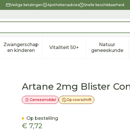
Veilige betalingen
Apothekersadvies
Snelle beschikbaarheid
Zwangerschap
Natuur
Vitaliteit 50+
eid, verzorging en hygiëne categorie
enu voor Dieet, voeding en vitamines categorie
Toon submenu voor Zwangerschap en kindere
Toon submenu voor Vitalitei
Toon sub
en kinderen
geneeskunde
 50 X 2mg
Artane 2mg Blister C
Geneesmiddel
Op voorschrift
Op bestelling
€ 7,72