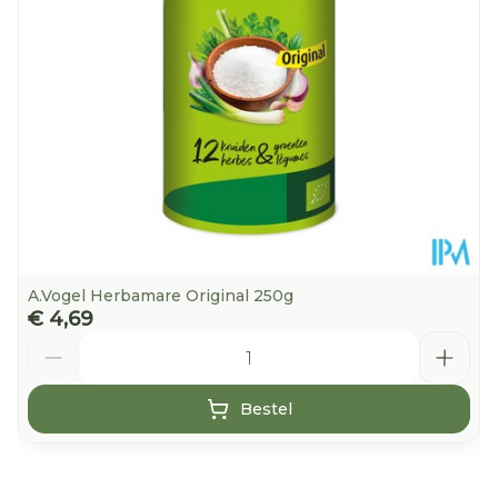
Verpakking
Glutenvrij, Lactosevrij,
Dieetbeperkingen
Vegan
Kamertemperatuur
Behoud
(15°C - 25°C)
A.Vogel Herbamare Original 250g
€ 4,69
Aantal
Bestel