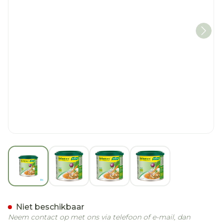
View larger image
View larger image
View larger image
View larger imag
A.Vogel Herbamare Bouill
Niet beschikbaar
Neem contact op met ons via telefoon of e-mail, dan